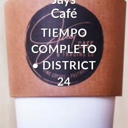
Jays
Café
TIEMPO
COMPLETO
• DISTRICT
24